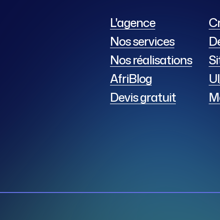
L'agence
Cr
Nos services
D
Nos réalisations
S
AfriBlog
UI
Devis gratuit
Ma