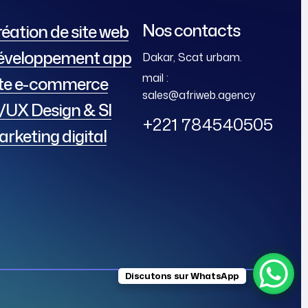
Nos contacts
éation de site web
éveloppement app
Dakar, Scat urbam.
mail :
ite e-commerce
sales@afriweb.agency
/UX Design & SI
+221 784540505
rketing digital
Discutons sur WhatsApp